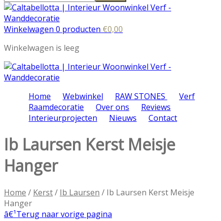
Winkelwagen 0 producten
€
0,00
Winkelwagen is leeg
Home
Webwinkel
RAW STONES
Verf
Raamdecoratie
Over ons
Reviews
Interieurprojecten
Nieuws
Contact
Ib Laursen Kerst Meisje
Hanger
Home
/
Kerst
/
Ib Laursen
/ Ib Laursen Kerst Meisje
Hanger
â€¹
Terug naar vorige pagina