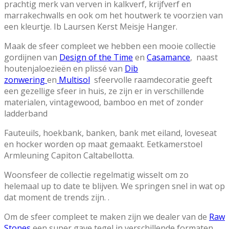
prachtig merk van verven in kalkverf, krijfverf en
marrakechwalls en ook om het houtwerk te voorzien van
een kleurtje. Ib Laursen Kerst Meisje Hanger.
Maak de sfeer compleet we hebben een mooie collectie
gordijnen van
Design of the Time
en
Casamance
, naast
houtenjaloezieën en plissé van
Dib
zonwering
en
Multisol
sfeervolle raamdecoratie geeft
een gezellige sfeer in huis, ze zijn er in verschillende
materialen, vintagewood, bamboo en met of zonder
ladderband
Fauteuils, hoekbank, banken, bank met eiland, loveseat
en hocker worden op maat gemaakt. Eetkamerstoel
Armleuning Capiton Caltabellotta.
Woonsfeer de collectie regelmatig wisselt om zo
helemaal up to date te blijven. We springen snel in wat op
dat moment de trends zijn. .
Om de sfeer compleet te maken zijn we dealer van de
Raw
Stones
een super gave tegel in verschillende formaten.