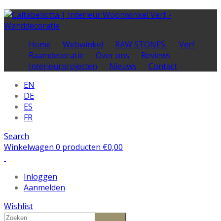
Home
Webwinkel
RAW STONES
Verf
Raamdecoratie
Over ons
Reviews
Interieurprojecten
Nieuws
Contact
EN
DE
ES
FR
Search
Winkelwagen 0 producten
€
0,00
Inloggen
Aanmelden
Wishlist