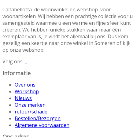
€6,95.
€4,85.
Caltabellotta de woonwinkel en webshop voor
woonartikelen. Wij hebben een prachtige collectie voor u
samengesteld waarmee u een warme en fijne sfeer kunt
creëren. We hebben unieke stukken waar maar één
exemplaar van is, je vindt het allemaal bij ons. Dus kom
gezellig een keertje naar onze winkel in Someren of kijk
op onze webshop.
Volg ons:
Informatie
Over ons
Workshop
Nieuws
Onze merken
retour/schade
Bestellen/Bezorgen
Algemene voorwaarden
Ons adres