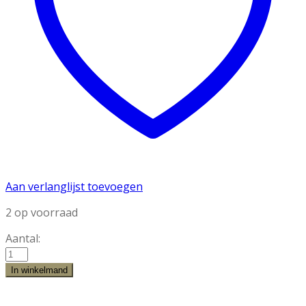
Aan verlanglijst toevoegen
2 op voorraad
Aantal:
Ib
Laursen
In winkelmand
Kerst
Meisje