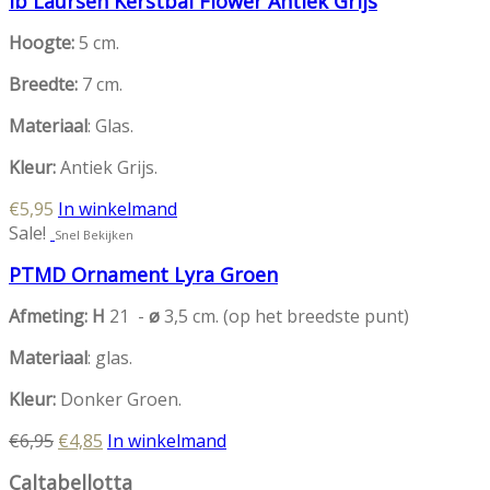
Ib Laursen Kerstbal Flower Antiek Grijs
meerdere
variaties.
Hoogte:
5 cm.
Deze
optie
Breedte:
7 cm.
kan
Materiaal
: Glas.
gekozen
worden
Kleur:
Antiek Grijs.
op
de
€
5,95
In winkelmand
productpagina
Sale!
Snel Bekijken
PTMD Ornament Lyra Groen
Afmeting: H
21 -
ø
3,5 cm. (op het breedste punt)
Materiaal
: glas.
Kleur:
Donker Groen.
Oorspronkelijke
Huidige
€
6,95
€
4,85
In winkelmand
prijs
prijs
Caltabellotta
was:
is: