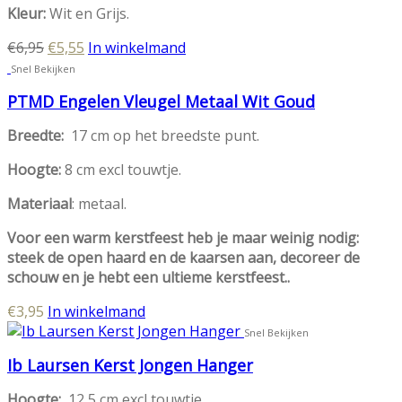
Kleur:
Wit en Grijs.
Oorspronkelijke
Huidige
€
6,95
€
5,55
In winkelmand
prijs
prijs
Snel Bekijken
was:
is:
PTMD Engelen Vleugel Metaal Wit Goud
€6,95.
€5,55.
Breedte:
17 cm op het breedste punt.
Hoogte:
8 cm excl touwtje.
Materiaal
: metaal.
Voor een warm kerstfeest heb je maar weinig nodig:
steek de open haard en de kaarsen aan, decoreer de
schouw en je hebt een ultieme kerstfeest..
€
3,95
In winkelmand
Snel Bekijken
Ib Laursen Kerst Jongen Hanger
Hoogte:
12,5 cm excl touwtje.