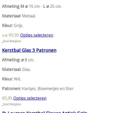
variaties.
Afmeting M ø
15 cm -
L ø
25 cm.
Deze
optie
Materiaal
: Metaal.
kan
Kleur:
Grijs.
gekozen
worden
Dit
v.a:
€
5,95
Opties selecteren
op
product
Snel Bekijken
de
heeft
productpagina
Kerstbal Glas 3 Patronen
meerdere
variaties.
Afmeting: ø
8 cm.
Deze
optie
Materiaal:
Glas.
kan
Kleur:
Wit.
gekozen
worden
Patronen:
Hartjes, Bloemetjes en Ster.
op
de
Dit
€
5,95
Opties selecteren
productpagina
product
Snel Bekijken
heeft