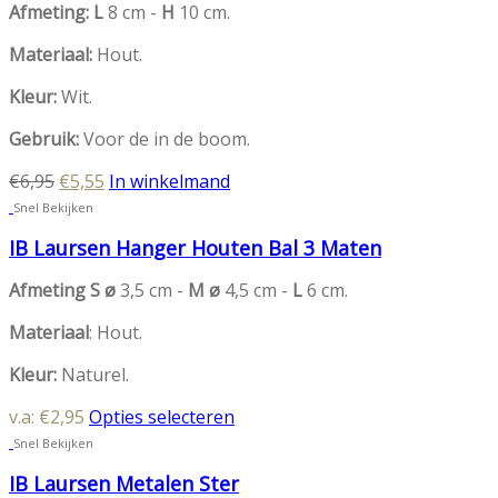
Afmeting: L
8 cm -
H
10 cm.
Materiaal:
Hout.
Kleur:
Wit.
Gebruik:
Voor de in de boom.
Oorspronkelijke
Huidige
€
6,95
€
5,55
In winkelmand
prijs
prijs
Snel Bekijken
was:
is:
IB Laursen Hanger Houten Bal 3 Maten
€6,95.
€5,55.
Afmeting S ø
3,5 cm -
M ø
4,5 cm -
L
6 cm.
Materiaal
: Hout.
Kleur:
Naturel.
Dit
v.a:
€
2,95
Opties selecteren
product
Snel Bekijken
heeft
IB Laursen Metalen Ster
meerdere