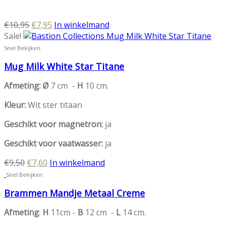
Oorspronkelijke
Huidige
€
10,95
€
7,95
In winkelmand
prijs
prijs
Sale!
was:
is:
Snel Bekijken
€10,95.
€7,95.
Mug Milk White Star Titane
Afmeting: Ø
7 cm -
H
10 cm.
Kleur:
Wit ster titaan
Geschikt voor magnetron:
ja
Geschikt voor vaatwasser:
ja
Oorspronkelijke
Huidige
€
9,50
€
7,60
In winkelmand
prijs
prijs
Snel Bekijken
was:
is:
Brammen Mandje Metaal Creme
€9,50.
€7,60.
Afmeting
:
H
11cm -
B
12 cm -
L
14 cm.