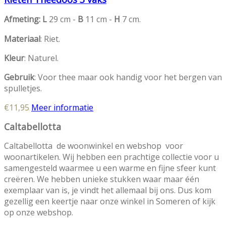
meerdere
variaties.
Afmeting:
L
29 cm -
B
11 cm -
H
7 cm.
Deze
optie
Materiaal
: Riet.
kan
gekozen
Kleur
: Naturel.
worden
Gebruik
: Voor thee maar ook handig voor het bergen van
op
spulletjes.
de
productpagina
€
11,95
Meer informatie
Caltabellotta
Caltabellotta de woonwinkel en webshop voor
woonartikelen. Wij hebben een prachtige collectie voor u
samengesteld waarmee u een warme en fijne sfeer kunt
creëren. We hebben unieke stukken waar maar één
exemplaar van is, je vindt het allemaal bij ons. Dus kom
gezellig een keertje naar onze winkel in Someren of kijk
op onze webshop.