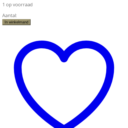
1 op voorraad
Aantal:
Tray
In winkelmand
Oud
Hout
2
Laags
aantal