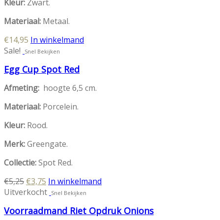
Kleur:
Zwart.
Materiaal:
Metaal.
€
14,95
In winkelmand
Sale!
Snel Bekijken
Egg Cup Spot Red
Afmeting:
hoogte 6,5 cm.
Materiaal:
Porcelein.
Kleur:
Rood.
Merk:
Greengate.
Collectie:
Spot Red.
Oorspronkelijke
Huidige
€
5,25
€
3,75
In winkelmand
prijs
prijs
Uitverkocht
Snel Bekijken
was:
is:
Voorraadmand Riet Opdruk Onions
€5,25.
€3,75.