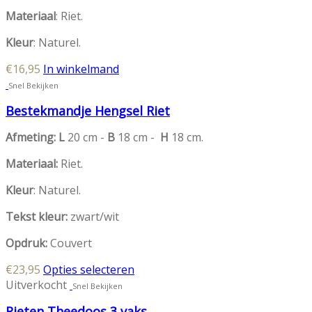
Materiaal
: Riet.
Kleur
: Naturel.
€
16,95
In winkelmand
Snel Bekijken
Bestekmandje Hengsel Riet
Afmeting: L
20 cm -
B
18 cm -
H
18 cm.
Materiaal:
Riet.
Kleur
: Naturel.
Tekst kleur:
zwart/wit
Opdruk:
Couvert
Dit
€
23,95
Opties selecteren
product
Uitverkocht
Snel Bekijken
heeft
Rieten Theedoos 3 vaks