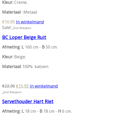
Kleur:
Creme.
Materiaal
: Metaal.
€
10,95
In winkelmand
Sale!
Snel Bekijken
BC Loper Beige Ruit
Afmeting
:
L
160 cm -
B
50 cm.
Kleur:
Beige.
Materiaal:
100% katoen.
Oorspronkelijke
Huidige
€
22,30
€
15,95
In winkelmand
prijs
prijs
Snel Bekijken
was:
is:
Servethouder Hart Riet
€22,30.
€15,95.
Afmeting: L
18 cm -
B
18 cm -
H
6 cm.