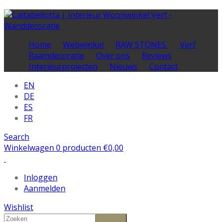
Home
Webwinkel
RAW STONES
Verf
Raamdecoratie
Over ons
Reviews
Interieurprojecten
Nieuws
Contact
EN
DE
ES
FR
Search
Winkelwagen 0 producten
€
0,00
Inloggen
Aanmelden
Wishlist